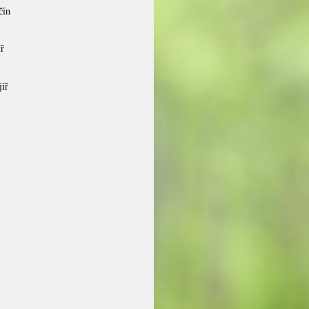
čín
ř
íř