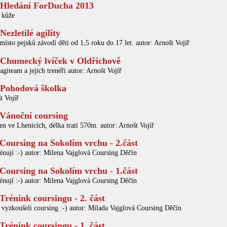
Hledání ForDucha 2013
 kůže
Nezletilé agility
ísto pejsků závodí děti od 1,5 roku do 17 let. autor: Arnošt Vojíř
Chumecký lvíček v Oldřichově
giteam a jejich trenéři autor: Arnošt Vojíř
Pohodová školka
t Vojíř
Vánoční coursing
n ve Lhenicích, délka trati 570m. autor: Arnošt Vojíř
Coursing na Sokolím vrchu - 2.část
énují :-) autor: Milena Vajglová Coursing Děčín
Coursing na Sokolím vrchu - 1.část
énují :-) autor: Milena Vajglová Coursing Děčín
Trénink coursingu - 2. část
 vyzkoušeli coursing :-) autor: Milada Vajglová Coursing Děčín
Trénink coursingu - 1. část