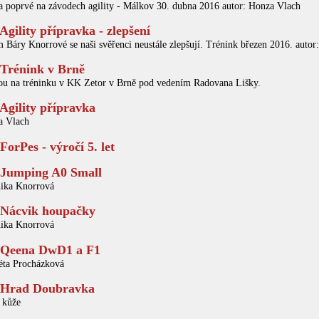
a poprvé na závodech agility - Málkov 30. dubna 2016 autor: Honza Vlach
Agility přípravka - zlepšení
 Báry Knorrové se naši svěřenci neustále zlepšují. Trénink březen 2016. auto
Trénink v Brně
ou na tréninku v KK Zetor v Brně pod vedením Radovana Lišky.
Agility přípravka
a Vlach
ForPes - výročí 5. let
Jumping A0 Small
nika Knorrová
Nácvik houpačky
nika Knorrová
Qeena DwD1 a F1
éta Procházková
Hrad Doubravka
 kůže