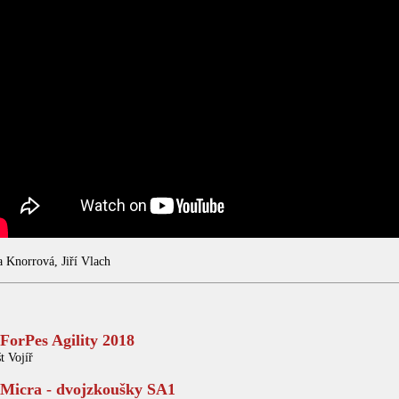
a Knorrová, Jiří Vlach
ForPes Agility 2018
t Vojíř
Micra - dvojzkoušky SA1