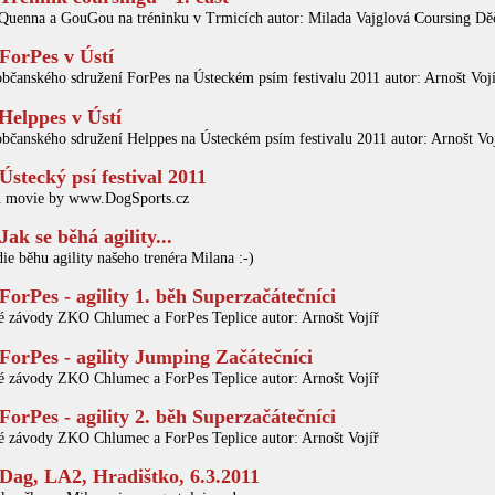
 Quenna a GouGou na tréninku v Trmicích autor: Milada Vajglová Coursing Dě
ForPes v Ústí
občanského sdružení ForPes na Ústeckém psím festivalu 2011 autor: Arnošt Vojí
Helppes v Ústí
občanského sdružení Helppes na Ústeckém psím festivalu 2011 autor: Arnošt Voj
Ústecký psí festival 2011
n movie by www.DogSports.cz
Jak se běhá agility...
die běhu agility našeho trenéra Milana :-)
ForPes - agility 1. běh Superzačátečníci
 závody ZKO Chlumec a ForPes Teplice autor: Arnošt Vojíř
ForPes - agility Jumping Začátečníci
 závody ZKO Chlumec a ForPes Teplice autor: Arnošt Vojíř
ForPes - agility 2. běh Superzačátečníci
 závody ZKO Chlumec a ForPes Teplice autor: Arnošt Vojíř
Dag, LA2, Hradištko, 6.3.2011