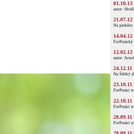
01.10.13
autor: Hroší
21.07.12
Na parkúru m
14.04.12
ForPesácký a
12.02.12
autor: Arnoš
24.12.11
Na Štědrý de
23.10.11
ForPesáci tr
22.10.11
ForPesáci tr
28.09.11
ForPesáci si
28.09.11