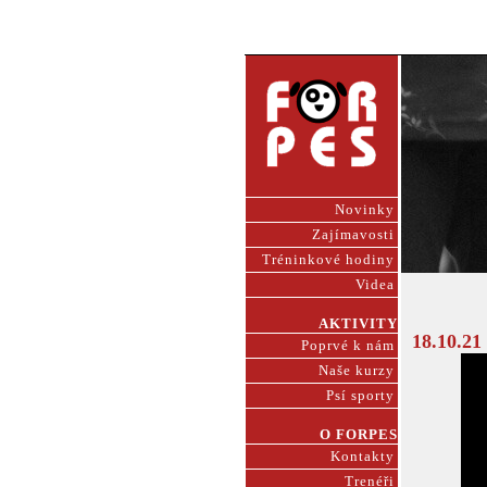
Novinky
Zajímavosti
Tréninkové hodiny
Videa
AKTIVITY
18.10.21
Poprvé k nám
Naše kurzy
Psí sporty
O FORPES
Kontakty
Trenéři