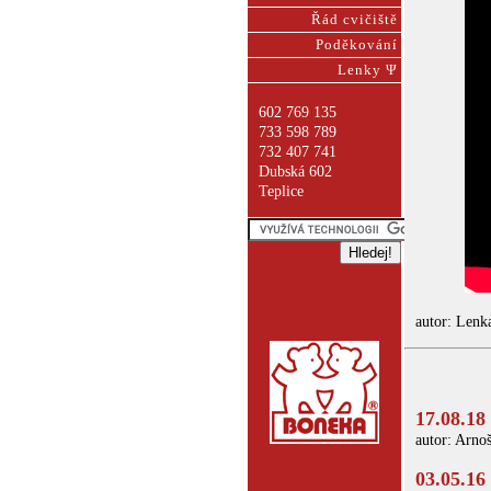
Řád cvičiště
Poděkování
Lenky Ψ
602 769 135
733 598 789
732 407 741
Dubská 602
Teplice
autor: Lenk
17.08.18
autor: Arnoš
03.05.16