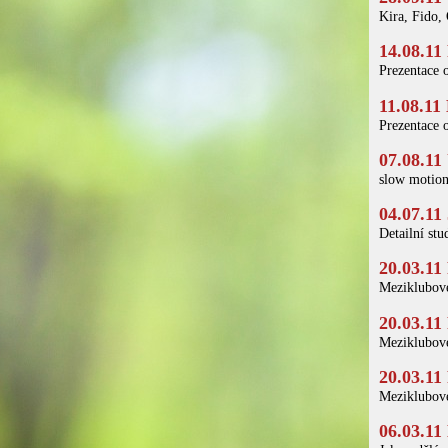
Kira, Fido,
14.08.11
Prezentace 
11.08.11
Prezentace 
07.08.11
slow motio
04.07.11
Detailní stu
20.03.11
Meziklubové
20.03.11
Meziklubové
20.03.11
Meziklubové
06.03.11