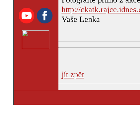
http://ckatk.rajce.idne
Vaše Lenka
jít zpět