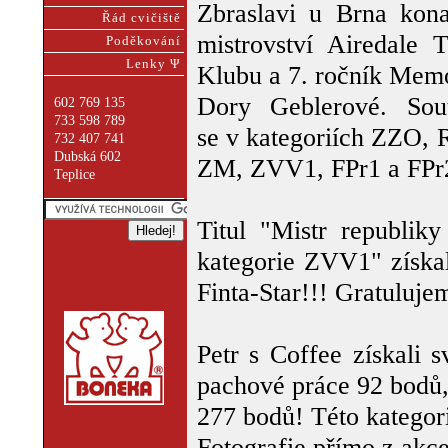
Zbraslavi u Brna kona
Řád cvičiště
mistrovství Airedale T
Poděkování
Lenky Ψ
Klubu a 7. ročník Memo
Dory Geblerové. Sout
602 769 135
733 598 789
se v kategoriích ZZO, 
732 407 741
Dubská 602
ZM, ZVV1, FPr1 a FPr
Teplice
Titul "Mistr republik
kategorie ZVV1" získal
Finta-Star!!! Gratuluje
Petr s Coffee získali 
pachové práce 92 bodů,
277 bodů! Této kategori
Fotografie přímo z akce