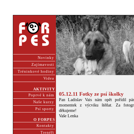
Novinky
Zajímavosti
Tréninkové hodiny
Videa
AKTIVITY
05.12.11 Fotky ze psí školky
Poprvé k nám
Pan Ladislav Vais nám opět pořídil pá
Naše kurzy
momentek z výcviku štěňat. Za fotog
Psí sporty
děkujeme!
Vaše Lenka
O FORPES
Kontakty
Trenéři