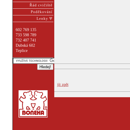
Řád cvičiště
Poděkování
Lenky Ψ
602 769 135
733 598 789
732 407 741
Dubská 602
Teplice
jít zpět