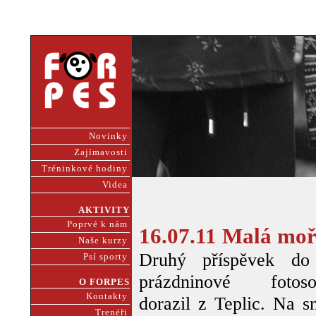
Novinky
Zajímavosti
Tréninkové hodiny
Videa
AKTIVITY
Poprvé k nám
16.07.11 Malá moř
Naše kurzy
Druhý příspěvek do
Psí sporty
prázdninové fotoso
O FORPES
Kontakty
dorazil z Teplic. Na s
Trenéři