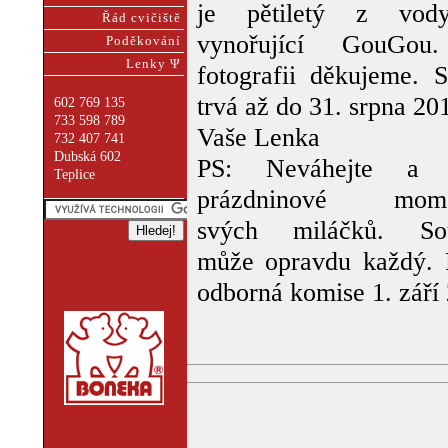
je pětiletý z vod
Řád cvičiště
vynořující GouGou
Poděkování
Lenky Ψ
fotografii děkujeme. S
trvá až do 31. srpna 20
602 769 135
733 598 789
Vaše Lenka
732 407 741
Dubská 602
PS: Neváhejte a l
Teplice
prázdninové mome
svých miláčků. Sou
může opravdu každý. P
odborná komise 1. září