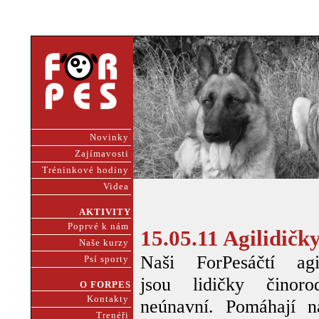
Novinky
Zajímavosti
Tréninkové hodiny
Videa
AKTIVITY
Poprvé k nám
15.05.11 Agilidičky
Naše kurzy
Naši ForPesáčtí agil
Psí sporty
jsou lidičky činor
O FORPES
Kontakty
neúnavní. Pomáhají 
Trenéři