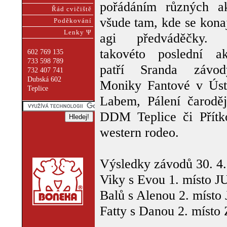
pořádáním různých a
Řád cvičiště
všude tam, kde se konaj
Poděkování
Lenky Ψ
agi předváděčky. 
takovéto poslední akt
602 769 135
733 598 789
patří Sranda závo
732 407 741
Dubská 602
Moniky Fantové v Úst
Teplice
Labem, Pálení čaroděj
DDM Teplice či Přítk
western rodeo.
Výsledky závodů 30. 4
Viky s Evou 1. místo 
Balů s Alenou 2. míst
Fatty s Danou 2. míst