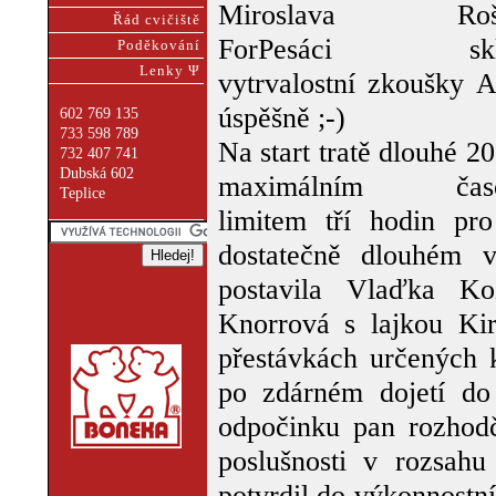
Miroslava Rošk
Řád cvičiště
ForPesáci sklá
Poděkování
Lenky Ψ
vytrvalostní zkoušky 
úspěšně ;-)
602 769 135
733 598 789
Na start tratě dlouhé 2
732 407 741
Dubská 602
maximálním čas
Teplice
limitem tří hodin pr
dostatečně dlouhém v
postavila Vlaďka K
Knorrová s lajkou Ki
přestávkách určených k
po zdárném dojetí do
odpočinku pan rozhodč
poslušnosti v rozsah
potvrdil do výkonnostn