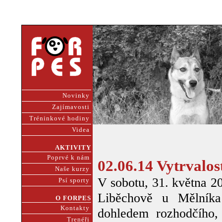
Novinky
Zajímavosti
Tréninkové hodiny
Videa
AKTIVITY
Poprvé k nám
02.06.14 Vytrvalo
Naše kurzy
V sobotu, 31. května 2
Psí sporty
Liběchově u Mělník
O FORPES
Kontakty
dohledem rozhodčího,
Trenéři