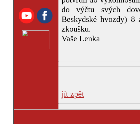
do výčtu svých dove
Beskydské hvozdy) 8 z
zkoušku.
Vaše Lenka
jít zpět