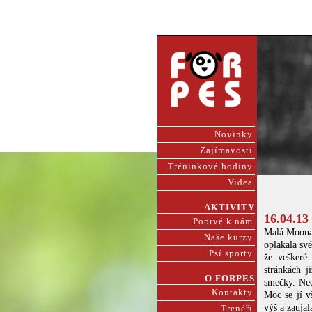
Novinky
Zajímavosti
Tréninkové hodiny
Videa
AKTIVITY
16.04.13
Poprvé k nám
Malá Moona 
Naše kurzy
oplakala své
Psí sporty
že veškeré
stránkách j
O FORPES
smečky. Ned
Kontakty
Moc se jí v
výš a zaujal
Trenéři