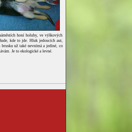
náměstích honí holuby, ve výškových
šude, kde to jde. Hluk jedoucích aut,
a brusku už také nevnímá a jediné, co
ávám. Je to ekologické a levné.