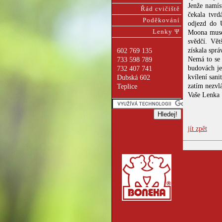
Jenže namís
Řád cvičiště
čekala tvrd
Poděkování
odjezd do 
Lenky Ψ
Moona musel
svědčí. Vět
získala spr
602 769 135
Nemá to se 
733 598 789
budovách je
732 407 741
kvílení san
Dubská 602
zatím nezvlá
Teplice
Vaše Lenka
jít zpět