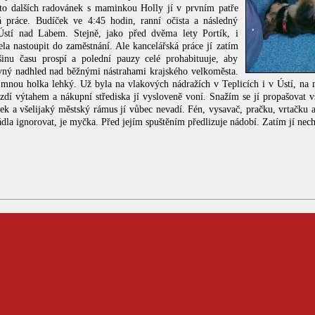
to dalších radovánek s maminkou Holly jí v prvním patře
á práce. Budíček ve 4:45 hodin, ranní očista a následný
Ústí nad Labem. Stejně, jako před dvěma lety Portík, i
a nastoupit do zaměstnání. Ale kancelářská práce jí zatím
šinu času prospí a polední pauzy celé prohabituuje, aby
ávný nadhled nad běžnými nástrahami krajského velkoměsta.
mnou holka lehký. Už byla na vlakových nádražích v Teplicích i v Ústí, na 
zdí výtahem a nákupní střediska jí vysloveně voní. Snažím se jí propašovat v
itek a všelijaký městský rámus jí vůbec nevadí. Fén, vysavač, pračku, vrtačku 
dla ignorovat, je myčka. Před jejím spuštěním předlizuje nádobí. Zatím jí nech