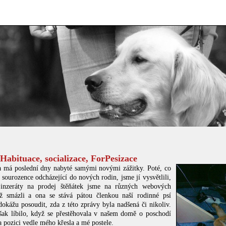
 Habituace, socializace, ForPesizace
má poslední dny nabyté samými novými zážitky. Poté, co
 sourozence odcházející do nových rodin, jsme jí vysvětlili,
 inzeráty na prodej štěňátek jsme na různých webových
iž smázli a ona se stává pátou členkou naší rodinné psí
okážu posoudit, zda z této zprávy byla nadšená či nikoliv.
šak líbilo, když se přestěhovala v našem domě o poschodí
a pozici vedle mého křesla a mé postele.