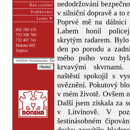
nedodržování bezpečnos
Řád cvičiště
v silniční dopravě a to 
Poděkování
Lenky Ψ
Poprvé mě na dálnici
Labem honil policej
602 769 135
733 598 789
skrytým radarem. Bylo
732 407 741
Dubská 602
den po porodu a zadní 
Teplice
mého psího vozu byla
krvavými skvrnami. 
naštěstí spokojil s v
uvěznění. Pokutový blo
v mém životě. Ovšem n
Další jsem získala za s
v Litvínově. V poz
šestinásobném čipován
desky zasvítilo hlado