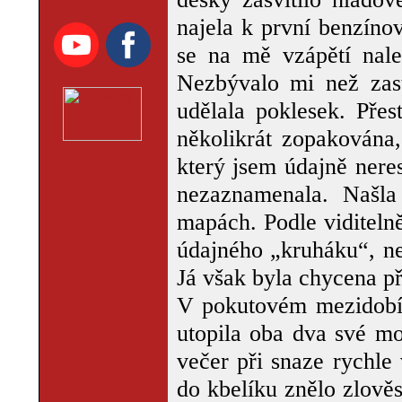
najela k první benzíno
se na mě vzápětí nalep
Nezbývalo mi než zast
udělala poklesek. Pře
několikrát zopakována
který jsem údajně nere
nezaznamenala. Našl
mapách. Podle viditelně
údajného „kruháku“, ne
Já však byla chycena př
V pokutovém mezidobí j
utopila oba dva své mob
večer při snaze rychle 
do kbelíku znělo zlověs