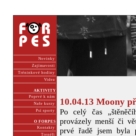
Novinky
Zajímavosti
Tréninkové hodiny
Videa
AKTIVITY
Poprvé k nám
10.04.13 Moony p
Naše kurzy
Po celý čas „štěněč
Psí sporty
provázely menší či vě
O FORPES
Kontakty
prvé řadě jsem byla 
Trenéři