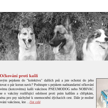
 Očkování proti kašli
svým pejskem do "kolektivu" dalších psů a jste ochotni do jeho
stovat o pár korun navíc? Podstupte s pejskem nadstandartní očkování
covému (kotcovému) kašli vakcínou PNEUMODOG nebo NOBIVAC
e o vakcíny rozšiřující odolnost proti psím kašlům a chřipkám,
éna pro psy náchylné k onemocnění dýchacích cest. Dále je možné
vání vakcínou, kte ...
číst celé