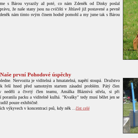
sme s Bárou vyrazily až poté, co nám Zdeněk od Dinky poslal
rávu, že naše stany jsou na cvičišti v Jihlavě již postavené a pevně
Zdeněk nám tímto svým činem hodně pomohl a my jsme tak s Bárou
 Naše první Pohodové úspěchy
ledne. Nervozita je viditelná a hmatatelná, napětí stoupá. Družstvo
ek řeší hned před samotným startem zásadní problém. Pátý člen
v neděli a čtvrtý člen teamu, Amálka Bláznivá střela, si při
í poranila packu a viditelně kulhá. “Kvašky“ tedy musí běžet jen se
tudíž pouze exhibičně.
ích výkyvech v koncentraci psů, kdy něk ...
číst celé