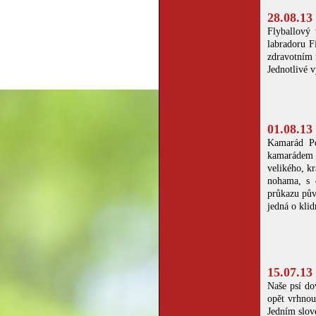
28.08.13
Flyballový 
labradoru F
zdravotním 
Jednotlivé v
01.08.13
Kamarád Pe
kamarádem 
velikého, k
nohama, s 
průkazu pův
jedná o klid
15.07.13
Naše psí do
opět vrhnou
Jedním slov