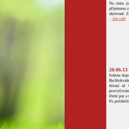
Na cestu j
příjemnou zp
ukotvené. 
...
číst celé
20.06.13
Sobota dopo
Rychlokvaš
dorazí až 
procvičován
třemi psy a 
Po počátečn