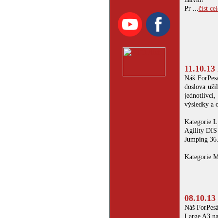
Pr ...
číst cel
11.10.13
Náš ForPesá
doslova uži
jednotlivci
výsledky a 
Kategorie L
Agility DIS
Jumping 36. 
Kategorie M
08.10.13
Náš ForPesác
Large A3 na