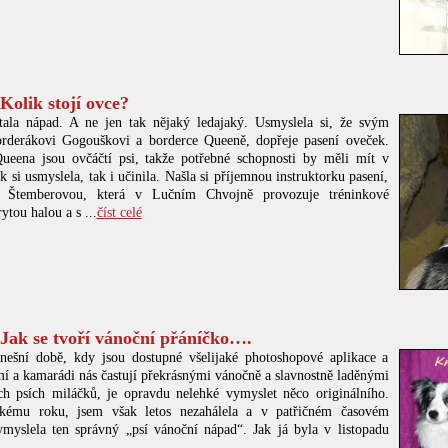
Kolik stojí ovce?
ala nápad. A ne jen tak nějaký ledajaký. Usmyslela si, že svým
rderákovi Gogouškovi a borderce Queeně, dopřeje pasení oveček.
eena jsou ovčáčtí psi, takže potřebné schopnosti by měli mít v
k si usmyslela, tak i učinila. Našla si příjemnou instruktorku pasení,
 Štemberovou, která v Lučním Chvojně provozuje tréninkové
ytou halou a s ...
číst celé
 Jak se tvoří vánoční přáníčko….
ešní době, kdy jsou dostupné všelijaké photoshopové aplikace a
mí a kamarádi nás častují překrásnými vánočně a slavnostně laděnými
h psích miláčků, je opravdu nelehké vymyslet něco originálního.
skému roku, jsem však letos nezahálela a v patřičném časovém
ymyslela ten správný „psí vánoční nápad“. Jak já byla v listopadu