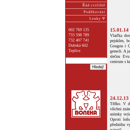
Řád cvičiště
Poděkování
Lenky Ψ
15.01.14 
602 769 135
733 598 789
Vlaďka dost
732 407 741
pejskům, bo
Dubská 602
Gougou i Qu
Teplice
genech. A ja
slečnu Evu
centrum s kr
24.12.13
Těžko. V dn
všichni zná
snímky svýc
Oproti loň
předstihu v
naivní!