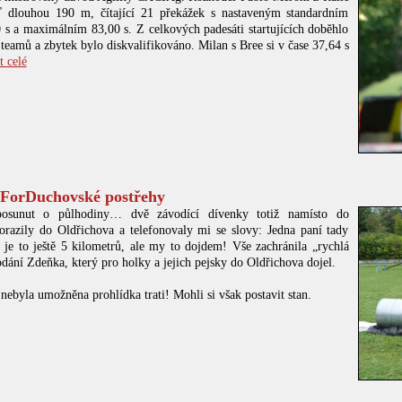
ať dlouhou 190 m, čítající 21 překážek s nastaveným standardním
 s a maximálním 83,00 s. Z celkových padesáti startujících doběhlo
teamů a zbytek bylo diskvalifikováno. Milan s Bree si v čase 37,64 s
t celé
 ForDuchovské postřehy
posunut o půlhodiny… dvě závodící dívenky totiž namísto do
razily do Oldřichova a telefonovaly mi se slovy: Jedna paní tady
e je to ještě 5 kilometrů, ale my to dojdem! Vše zachránila „rychlá
dání Zdeňka, který pro holky a jejich pejsky do Oldřichova dojel.
ebyla umožněna prohlídka trati! Mohli si však postavit stan.