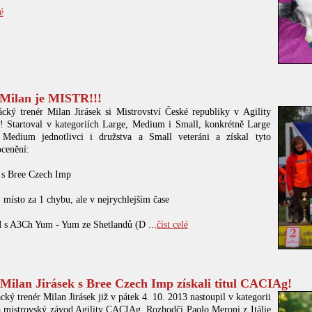
é
 Milan je MISTR!!!
cký trenér Milan Jirásek si Mistrovství České republiky v Agility
l! Startoval v kategoriích Large, Medium i Small, konkrétně Large
, Medium jednotlivci i družstva a Small veteráni a získal tyto
ocenění:
 s Bree Czech Imp
místo za 1 chybu, ale v nejrychlejším čase
 s A3Ch Yum - Yum ze Shetlandů (D ...
číst celé
 Milan Jirásek s Bree Czech Imp získali titul CACIAg!
ký trenér Milan Jirásek již v pátek 4. 10. 2013 nastoupil v kategorii
 mistrovský závod Agility CACIAg. Rozhodčí Paolo Meroni z Itálie