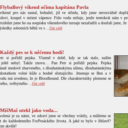
 Flyballový víkend očima kapitána Pavla
víkend pro nás nastal, bohužel, již ve středu, kdy jsme nerozvážně dopřá
idovi, koupel v místní vápence. Fido vodu miluje, jenže tentokrát nám v
rizikům jsme ho na soupisku víkendového turnaje nezařadili a doufali jsme, že 
ýsledky sobotních běhů ve s ...
číst celé
 Každý pes se k něčemu hodí!
tr si pořídil pejska. Vlastně v době, kdy se tak stalo, naším
ještě nebyl. Takže znovu… Pan Petr si pořídil pejska. Pejska
rásně medově zbarveného, s dlouhatánskýma ušima, dlouhatánskýma
dostatkem volné kůže a hodně slintajícího. Jmenuje se Ben a v
odu má uvedeno, že je Bloodhound. Dle charakteristiky plemene se
ného, svébytného ...
číst celé
 MišMaš utekl jako voda...
volená je za námi, ve zdraví jsme se všechny vrátily, a můžeme se
t do každodenního ForPesáckého života. A jaké to bylo v Jihlavě?
em skvělé!