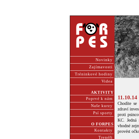
Novinky
Zajímavosti
Tréninkové hodiny
Videa
AKTIVITY
11.10.14
Poprvé k nám
Chodíte se 
Naše kurzy
zdraví inve
Psí sporty
proti psin
KC. Jedná s
O FORPES
vhodné zejm
Kontakty
provést očko
Trenéři