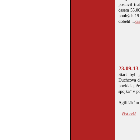
postavil tr
časem 55,00
pouhých 19 
doběhl ...
čís
23.09.13
Start byl 
Duchcova do
povídala, ž
spojka“ v po
Agiliťákům n
...
číst celé