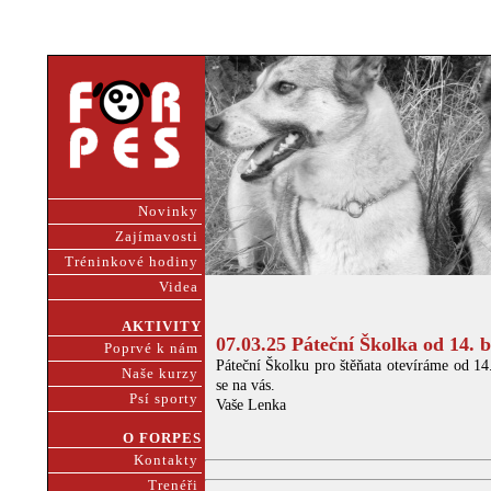
Novinky
Zajímavosti
Tréninkové hodiny
Videa
AKTIVITY
07.03.25 Páteční Školka od 14. 
Poprvé k nám
Páteční Školku pro štěňata otevíráme od 1
Naše kurzy
se na vás.
Psí sporty
Vaše Lenka
O FORPES
Kontakty
Trenéři