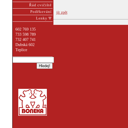
Řád cvičiště
Poděkování
jít zpět
Lenky Ψ
602 769 135
733 598 789
732 407 741
Dubská 602
Teplice