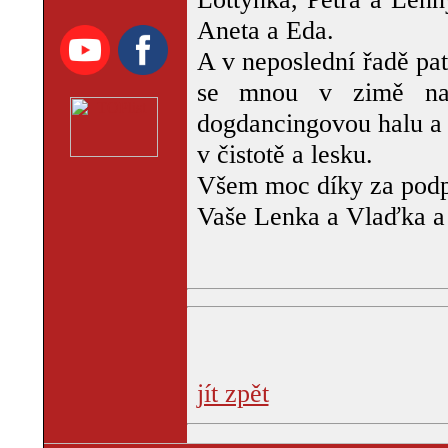
Aneta a Eda.
A v neposlední řadě pa
se mnou v zimě natí
dogdancingovou halu a 
v čistotě a lesku.
Všem moc díky za podpo
Vaše Lenka a Vlaďka a 
jít zpět